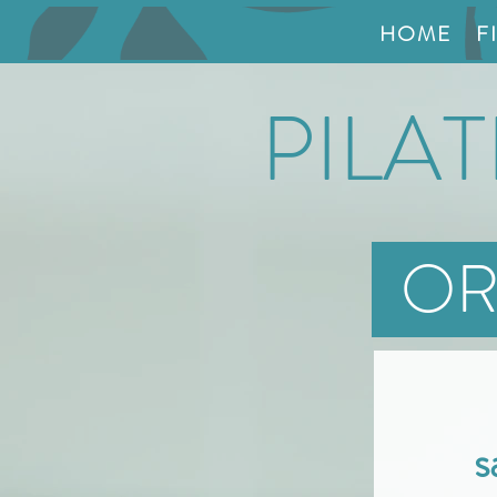
HOME
F
PILA
ORA
s