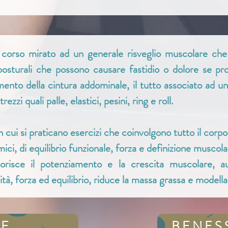
corso mirato ad un generale risveglio muscolare che 
i posturali che possono causare fastidio o dolore se 
mento della cintura addominale, il tutto associato ad un
zi quali palle, elastici, pesini, ring e roll.
 cui si praticano esercizi che coinvolgono tutto il cor
amici, di equilibrio funzionale, forza e definizione muscola
orisce il potenziamento e la crescita muscolare, a
ità, forza ed equilibrio, riduce la massa grassa e modell
E
BENES