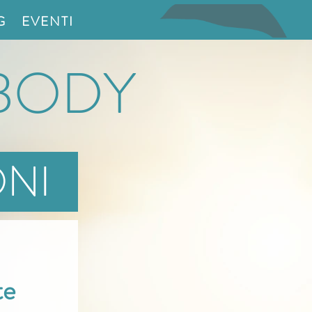
G
EVENTI
 BODY
IONI
te