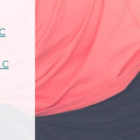
 C
a C