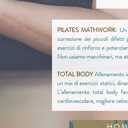
PILATES MATHWORK
: Un 
correzione dei piccoli difett
esercizi di rinforzo e potenzia
Non usiamo macchinari, ma attrez
TOTAL BODY
Allenamento in
un mix di esercizi: statici, din
L’allenamento total body fav
cardiovascolare, migliora veloc
HOM