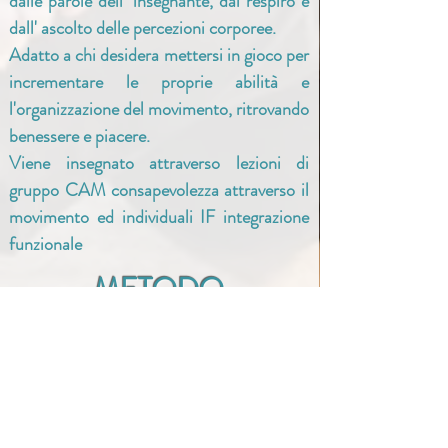
dalle parole dell' insegnante, dal respiro e
dall' ascolto delle percezioni corporee.
Adatto a chi desidera mettersi in gioco per
incrementare le proprie abilità e
l'organizzazione del movimento, ritrovando
benessere e piacere.
Viene insegnato attraverso lezioni di
gruppo CAM consapevolezza attraverso il
movimento ed individuali IF integrazione
funzionale
METODO
FELDENKRAIS
®
LUNEDÌ
15.15-16.30
LUNEDÌ
17.45-18.45
GIOVEDÌ
09.00-10.00