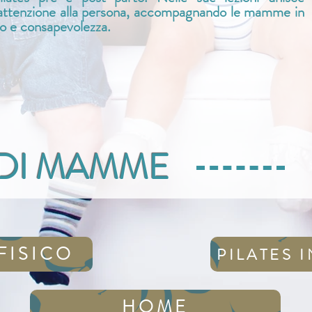
attenzione alla persona, accompagnando le mamme in
io e consapevolezza.
DI MAMME
FISICO
PILATES 
HOME