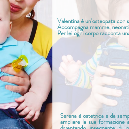
Valentina è un’osteopata con sp
Accompagna mamme, neonati e 
Per lei ogni corpo racconta una
Serena è ostetrica e da semp
ampliare la sua formazione a
diventando insegnante di p