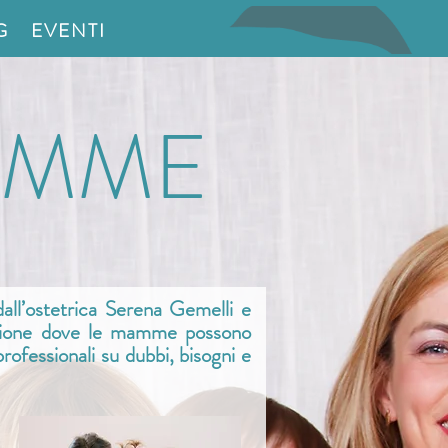
G
EVENTI
AMME
ll’ostetrica Serena Gemelli e
visione dove le mamme possono
rofessionali su dubbi, bisogni e