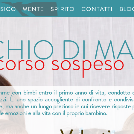
ISICO
MENTE
SPIRITO
CONTATTI
BLO
HIO DI M
corso sospeso
e con bimbi entro il primo anno di vita, condotto da
hizzi. È uno spazio accogliente di confronto e condi
e, ma anche un luogo prezioso in cui ricevere risposte p
le emozioni e alla vita con il proprio bambino.