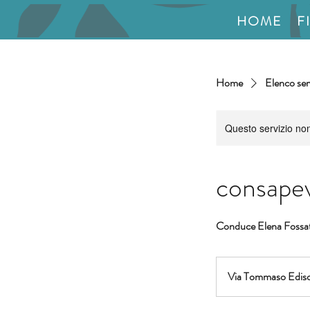
HOME
F
Home
Elenco ser
Questo servizio non 
consapev
Conduce Elena Fossat
Via Tommaso Edis