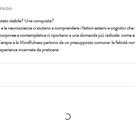
rvizio
tato stabile? Una conquista?
a e le neuroscienze ci aiutano a comprendere i fattori esterni e cognitivi che 
 corporee e contemplative ci riportano a una domanda più radicale: come a
pia e la Mindfulness partono da un presupposto comune: la felicità non 